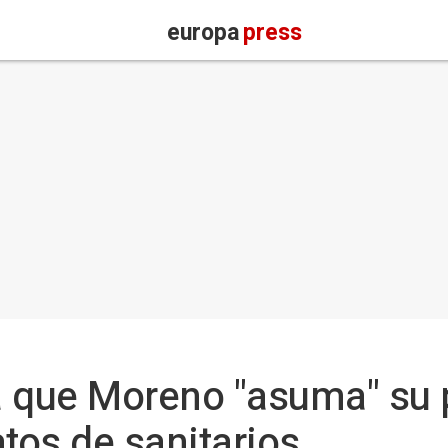
europa
press
a que Moreno "asuma" su 
atos de sanitarios