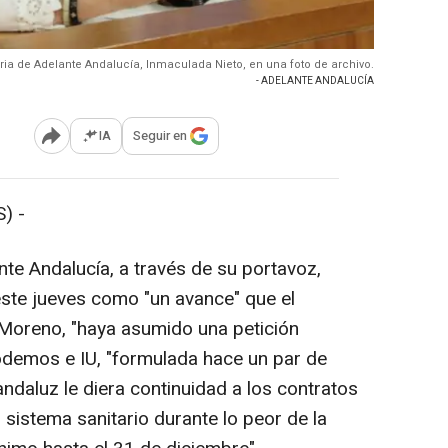
ria de Adelante Andalucía, Inmaculada Nieto, en una foto de archivo.
- ADELANTE ANDALUCÍA
IA
Seguir en
Abrir opciones para compartir
) -
te Andalucía, a través de su portavoz,
ste jueves como "un avance" que el
 Moreno, "haya asumido una petición
odemos e IU, "formulada hace un par de
ndaluz le diera continuidad a los contratos
 sistema sanitario durante lo peor de la