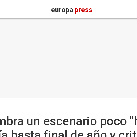
europa
press
mbra un escenario poco "
 hasta final de año y crit