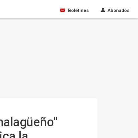
Boletines
Abonados
halagüeño"
ica la