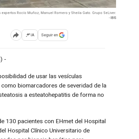
 expertos Rocío Muñoz, Manuel Romero y Sheila Gato. Grupo SeLiver.
- IBIS
IA
Seguir en
Abrir opciones para compartir
) -
osibilidad de usar las vesículas
como biomarcadores de severidad de la
esteatosis a esteatohepatitis de forma no
 de 130 pacientes con EHmet del Hospital
del Hospital Clínico Universitario de