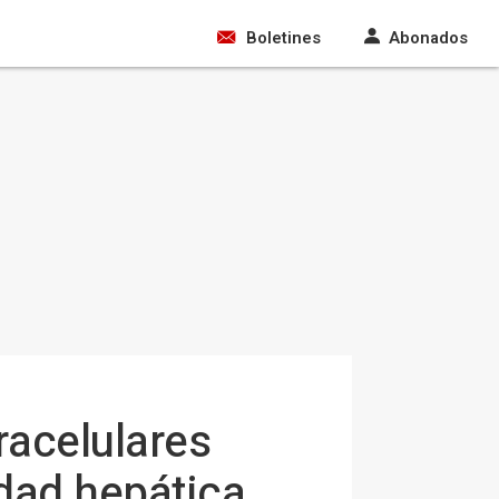
Boletines
Abonados
racelulares
dad hepática