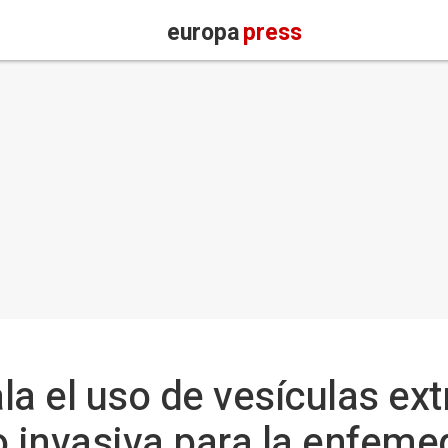
europa
press
la el uso de vesículas ext
 invasiva para la enfeme