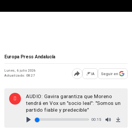
Europa Press Andalucía
Lunes, 6 julio 2026
IA
Seguir en
Actualizado: 08:27
Abrir opciones para comp
AUDIO: Gavira garantiza que Moreno
tendrá en Vox un "socio leal": "Somos un
partido fiable y predecible"
00:15
Play
Mute
Down