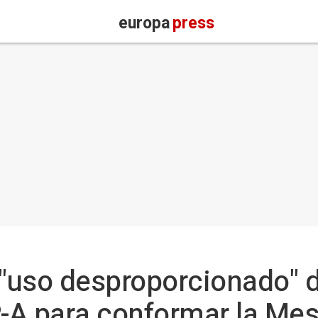
europa
press
el "uso desproporcionado" 
P-A para conformar la Me