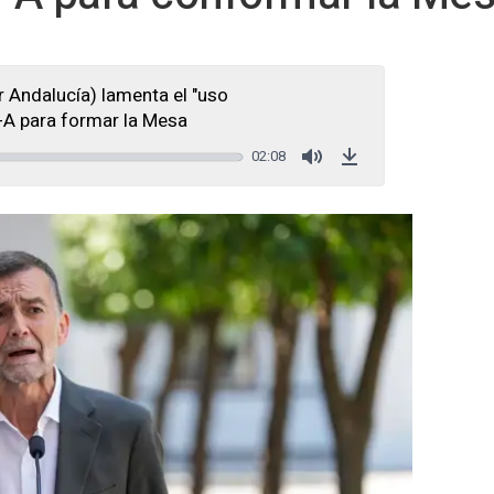
r Andalucía) lamenta el "uso
-A para formar la Mesa
02:08
Mute
Download