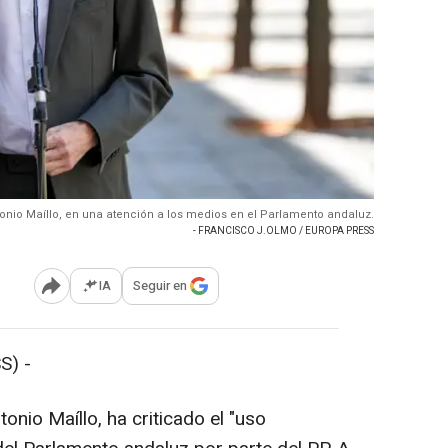
tonio Maíllo, en una atención a los medios en el Parlamento andaluz.
- FRANCISCO J.OLMO / EUROPA PRESS
IA
Seguir en
Abrir opciones para compartir
S) -
onio Maíllo, ha criticado el "uso