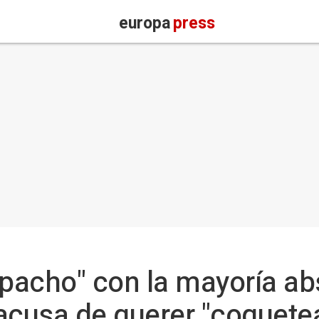
europa
press
pacho" con la mayoría ab
acusa de querer "coquetea