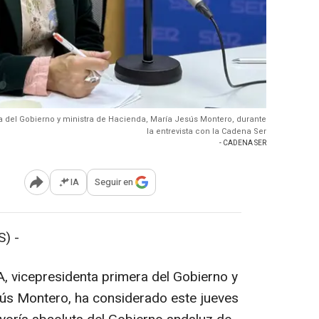
ra del Gobierno y ministra de Hacienda, María Jesús Montero, durante
la entrevista con la Cadena Ser
- CADENA SER
IA
Seguir en
Abrir opciones para compartir
) -
A, vicepresidenta primera del Gobierno y
sús Montero, ha considerado este jueves