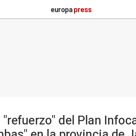
europa
press
 "refuerzo" del Plan Infoc
bas" en la provincia de 