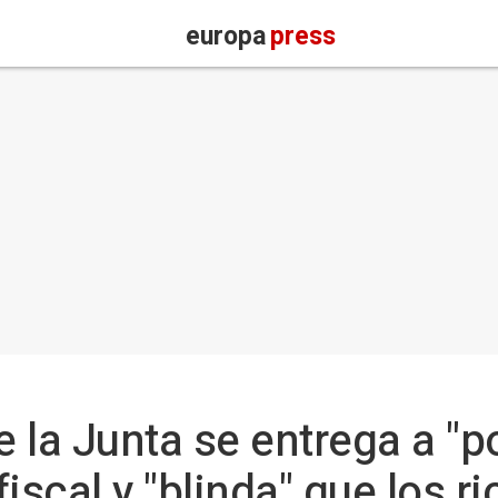
europa
press
 la Junta se entrega a "p
iscal y "blinda" que los 