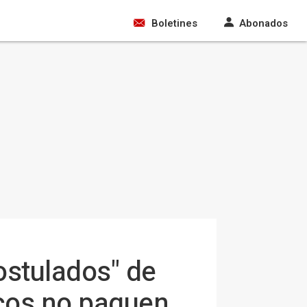
Boletines
Abonados
ostulados" de
ricos no paguen