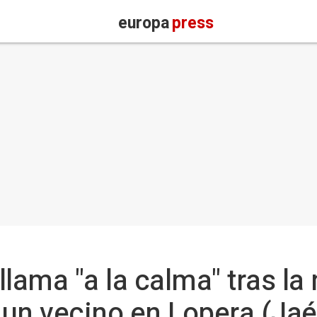
europa
press
llama "a la calma" tras la
un vecino en Lopera (Jaé