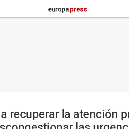
europa
press
 a recuperar la atención p
escongestionar las urgenci