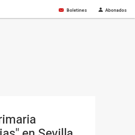
Boletines
Abonados
rimaria
as" en Sevilla