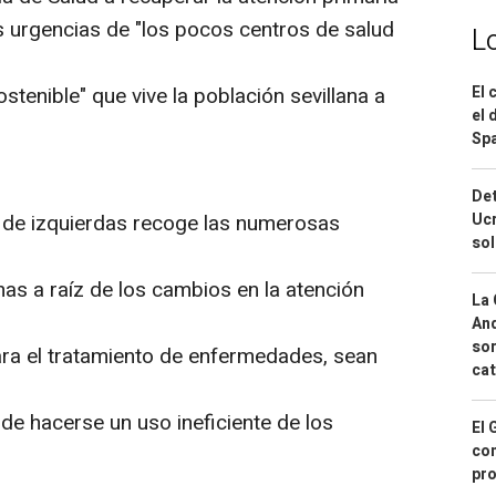
s urgencias de "los pocos centros de salud
L
ostenible" que vive la población sevillana a
El 
el 
Spa
Det
 de izquierdas recoge las numerosas
Ucr
so
as a raíz de los cambios en la atención
La 
And
sor
ara el tratamiento de enfermedades, sean
cat
de hacerse un uso ineficiente de los
El 
con
pro