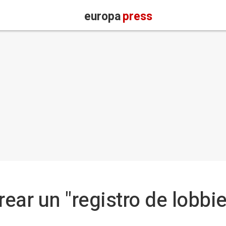
europa
press
rear un "registro de lobbi