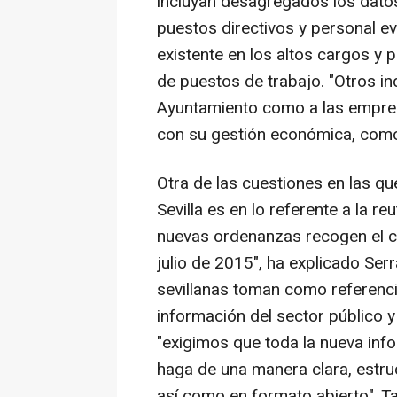
incluyan desagregados los dato
puestos directivos y personal eve
existente en los altos cargos y p
de puestos de trabajo. "Otros i
Ayuntamiento como a las empres
con su gestión económica, como 
Otra de las cuestiones en las qu
Sevilla es en lo referente a la re
nuevas ordenanzas recogen el ca
julio de 2015", ha explicado Ser
sevillanas toman como referencia
información del sector público y
"exigimos que toda la nueva inf
haga de una manera clara, estruc
así como en formato abierto". Ta