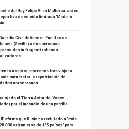
coche del Rey Felipe VI en Mallorca: así es
deportivo de edición limitada 'Made in
in'
Guardia Civil detiene en Fuentes de
alucía (Sevilla) a dos personas
prendidas in fraganti robando
alizadores
ienen a seis surcoreanos tras viajar a
ania para tratar la repatriación de
ldados norcoreanos
alojado el Tierra Astur del Vasco
iedo) por el incendio de una parrilla
UE afirma que Rusia ha reclutado a "más
28.000 extranjeros de 135 países" para