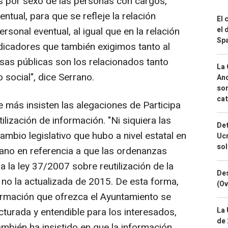
s por sexo de las personas con cargos,
ntual, para que se refleje la relación
El 
ersonal eventual, al igual que en la relación
el 
Spa
ndicadores que también exigimos tanto al
as públicas son los relacionados tanto
La 
social", dice Serrano.
And
sor
cat
e más insisten las alegaciones de Participa
utilización de información. "Ni siquiera las
Det
mbio legislativo que hubo a nivel estatal en
Ucr
so
rano en referencia a que las ordenanzas
 la ley 37/2007 sobre reutilización de la
Des
 no la actualizada de 2015. De esta forma,
(Ov
ormación que ofrezca el Ayuntamiento se
turada y entendible para los interesados,
La 
de 
mbién ha insistido en que la información