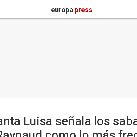
europa
press
anta Luisa señala los sab
aynaud como lo más frec