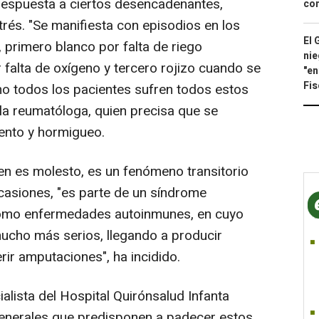
espuesta a ciertos desencadenantes,
con
trés. "Se manifiesta con episodios en los
El 
 primero blanco por falta de riego
nie
falta de oxígeno y tercero rojizo cuando se
"en
Fis
 no todos los pacientes sufren todos estos
la reumatóloga, quien precisa que se
ento y hormigueo.
ien es molesto, es un fenómeno transitorio
ocasiones, "es parte de un síndrome
como enfermedades autoinmunes, en cuyo
ucho más serios, llegando a producir
rir amputaciones", ha incidido.
alista del Hospital Quirónsalud Infanta
 generales que predisponen a padecer estos