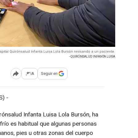
pital Quirónsalud Infanta Luisa Lola Bursón revisando a un paciente.
- QUIRÓNSALUD INFANTA LUISA
IA
Seguir en
Abrir opciones para compartir
) -
rónsalud Infanta Luisa Lola Bursón, ha
 frío es habitual que algunas personas
anos, pies u otras zonas del cuerpo