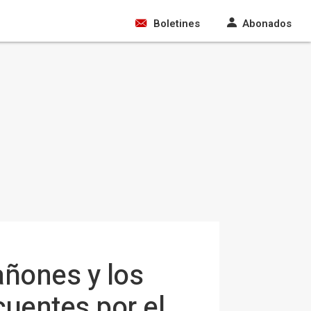
Boletines
Abonados
añones y los
uentes por el