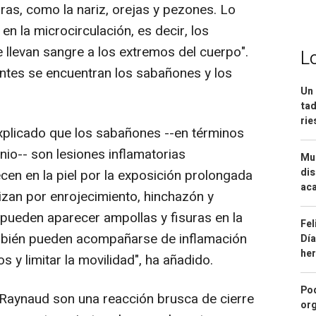
ras, como la nariz, orejas y pezones. Lo
n la microcirculación, es decir, los
llevan sangre a los extremos del cuerpo".
L
ntes se encuentran los sabañones y los
Un 
tad
ri
explicado que los sabañones --en términos
nio-- son lesiones inflamatorias
Mue
dis
cen en la piel por la exposición prolongada
aca
rizan por enrojecimiento, hinchazón y
pueden aparecer ampollas y fisuras en la
Fel
ambién pueden acompañarse de inflamación
Día
he
s y limitar la movilidad", ha añadido.
Pod
 Raynaud son una reacción brusca de cierre
org