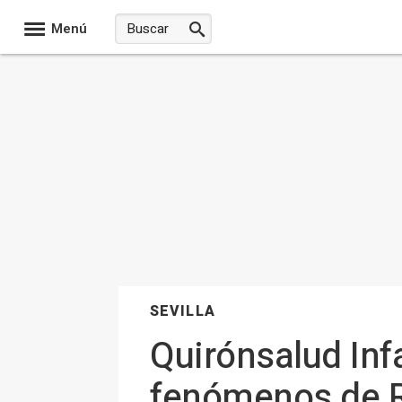
Menú
SEVILLA
Quirónsalud Inf
fenómenos de R