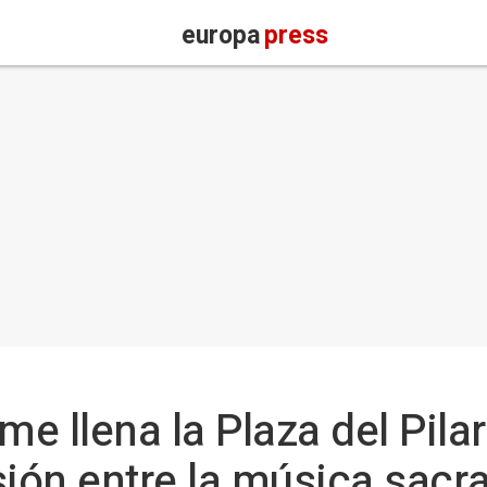
europa
press
me llena la Plaza del Pila
ión entre la música sacra