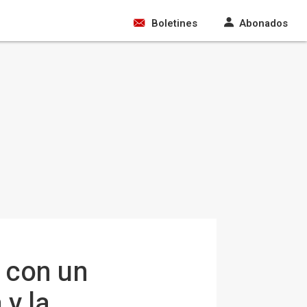
Boletines
Abonados
r con un
 y la