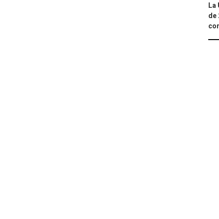
La 
de 
com