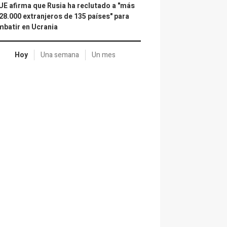
UE afirma que Rusia ha reclutado a "más
28.000 extranjeros de 135 países" para
batir en Ucrania
Hoy
Una semana
Un mes