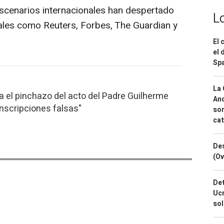
escenarios internacionales han despertado
L
nales como Reuters, Forbes, The Guardian y
El 
el 
Spa
La 
ca el pinchazo del acto del Padre Guilherme
And
inscripciones falsas"
sor
cat
Des
(Ov
Det
Ucr
so