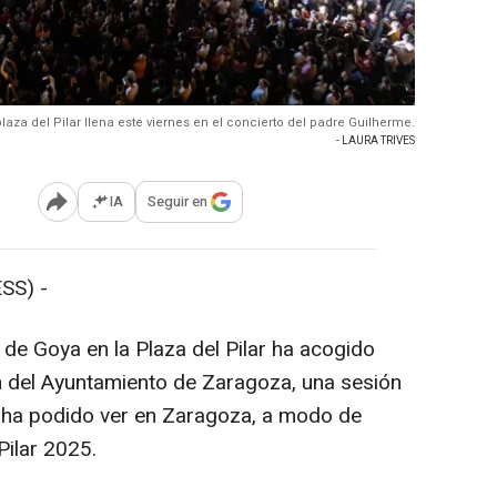
plaza del Pilar llena este viernes en el concierto del padre Guilherme.
- LAURA TRIVES
IA
Seguir en
Abrir opciones para compartir
SS) -
de Goya en la Plaza del Pilar ha acogido
ón del Ayuntamiento de Zaragoza, una sesión
e ha podido ver en Zaragoza, a modo de
Pilar 2025.