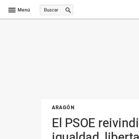
Menú
ARAGÓN
El PSOE reivind
igualdad, libert