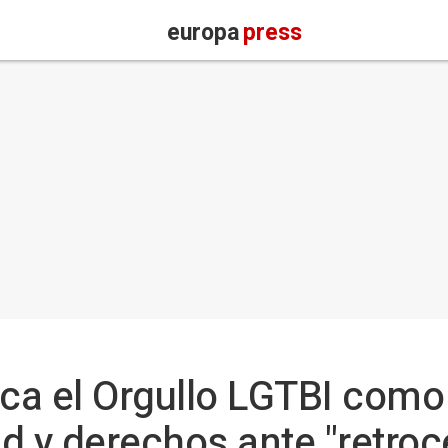
europa
press
ica el Orgullo LGTBI com
ad y derechos ante "retroc