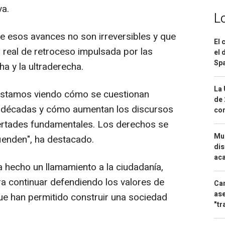
va.
L
e esos avances no son irreversibles y que
El 
real de retroceso impulsada por las
el 
Spa
ha y la ultraderecha.
La 
Estamos viendo cómo se cuestionan
de 
 décadas y cómo aumentan los discursos
com
bertades fundamentales. Los derechos se
Mue
ienden", ha destacado.
dis
aca
ha hecho un llamamiento a la ciudadanía,
ra continuar defendiendo los valores de
Can
ase
que han permitido construir una sociedad
"tr