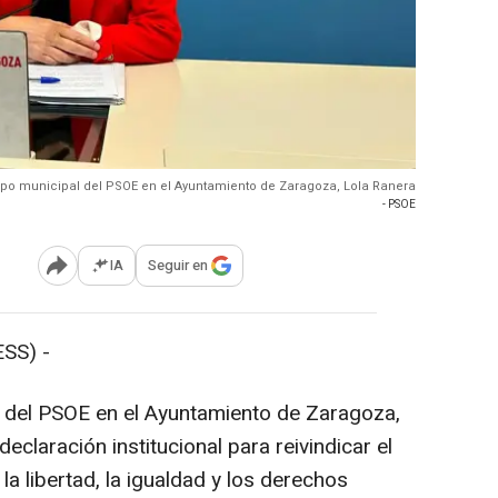
upo municipal del PSOE en el Ayuntamiento de Zaragoza, Lola Ranera
- PSOE
IA
Seguir en
Abrir opciones para compartir
SS) -
l del PSOE en el Ayuntamiento de Zaragoza,
claración institucional para reivindicar el
 libertad, la igualdad y los derechos