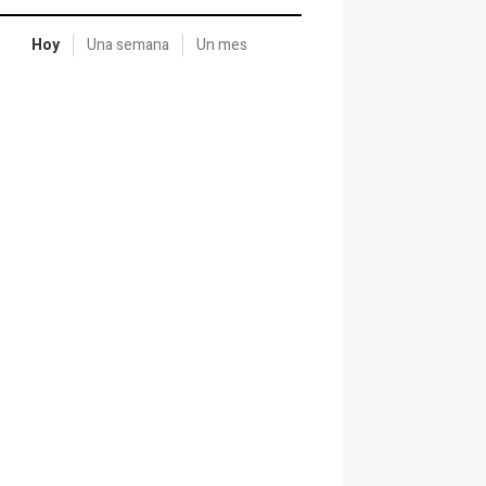
Hoy
Una semana
Un mes