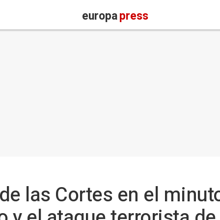
europa
press
de las Cortes en el minuto
o y el ataque terrorista 