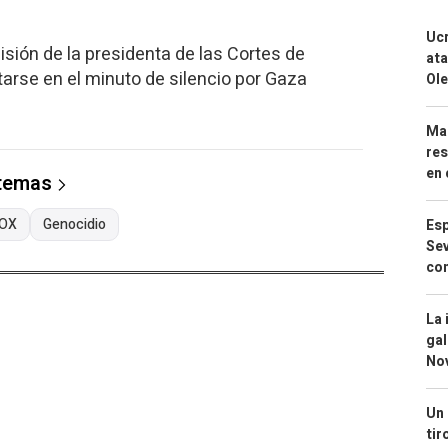
Ucr
misión de la presidenta de las Cortes de
ata
arse en el minuto de silencio por Gaza
Ole
Mar
res
en 
 temas
OX
Genocidio
Esp
Sev
con
La 
gal
No
Un 
tir