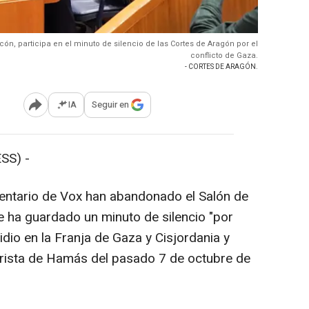
ón, participa en el minuto de silencio de las Cortes de Aragón por el
conflicto de Gaza.
- CORTES DE ARAGÓN.
IA
Seguir en
Abrir opciones para compartir
SS) -
entario de Vox han abandonado el Salón de
e ha guardado un minuto de silencio "por
idio en la Franja de Gaza y Cisjordania y
rorista de Hamás del pasado 7 de octubre de