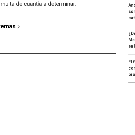
multa de cuantía a determinar.
And
sor
cat
 temas
¿Dó
Map
en 
El 
con
pro