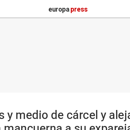
europa
press
 y medio de cárcel y ale
 mancuerna a su expareja