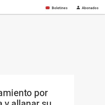
Boletines
Abonados
jamiento por
 y allanar su