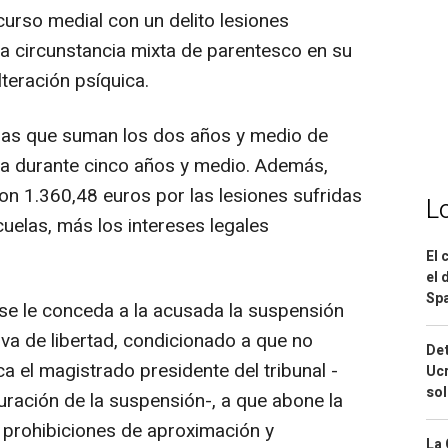
urso medial con un delito lesiones
la circunstancia mixta de parentesco en su
lteración psíquica.
nas que suman los dos años y medio de
ima durante cinco años y medio. Además,
on 1.360,48 euros por las lesiones sufridas
L
uelas, más los intereses legales
El 
el 
Spa
se le conceda a la acusada la suspensión
tiva de libertad, condicionado a que no
Det
ca el magistrado presidente del tribunal -
Ucr
so
uración de la suspensión-, a que abone la
s prohibiciones de aproximación y
La 