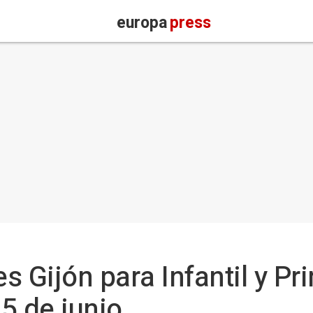
europa
press
 Gijón para Infantil y Pr
 5 de junio