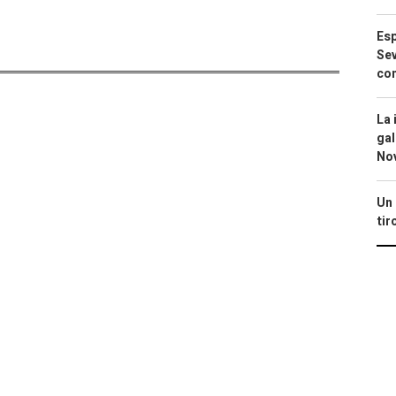
Esp
Sev
con
La 
gal
No
Un 
tir