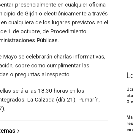
ntar presencialmente en cualquier oficina
icipio de Gijón o electrónicamente a través
 en cualquiera de los lugares previstos en el
, de 1 de octubre, de Procedimiento
inistraciones Públicas.
 Mayo se celebrarán charlas informativas,
cación, sobre como cumplimentar las
L
udas o preguntas al respecto.
Ucr
ellas será a las 18.30 horas en los
ata
ntegrados: La Calzada (día 21); Pumarín,
Ole
7).
Mar
res
 temas
en 