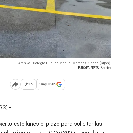
Archivo - Colegio Público Manuel Martínez Blanco (Gijón).
- EUROPA PRESS - Archivo
IA
Seguir en
Abrir opciones para compartir
S) -
rto este lunes el plazo para solicitar las
a el próximo curso 2026/2027, dirigidas al