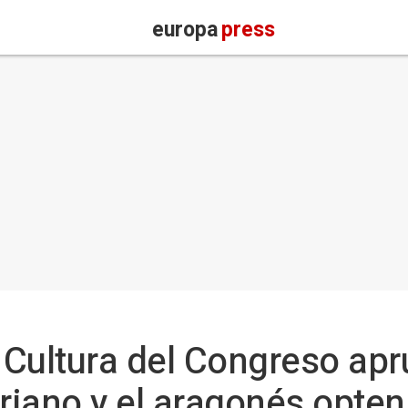
europa
press
 Cultura del Congreso ap
uriano y el aragonés opte