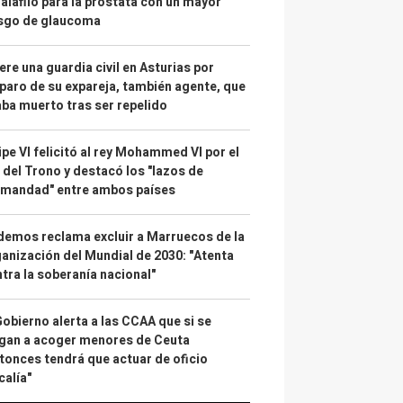
alafilo para la próstata con un mayor
esgo de glaucoma
re una guardia civil en Asturias por
paro de su expareja, también agente, que
ba muerto tras ser repelido
ipe VI felicitó al rey Mohammed VI por el
 del Trono y destacó los "lazos de
rmandad" entre ambos países
emos reclama excluir a Marruecos de la
anización del Mundial de 2030: "Atenta
tra la soberanía nacional"
Gobierno alerta a las CCAA que si se
gan a acoger menores de Ceuta
tonces tendrá que actuar de oficio
calía"