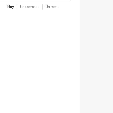
Hoy
Una semana
Un mes