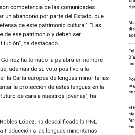
tad
s son competencia de las comunidades
ri
ar un abandono por parte del Estado, que
Mue
fensa de este patrimonio cultural". "Las
dis
te de ese patrimonio y deben ser
aca
itución", ha destacado.
Fel
Día
vo Gómez ha tomado la palabra en nombre
he
ue, además de su voto positivo a la
der la Carta europea de lenguas minoritarias
Pod
org
ntar la protección de estas lenguas en la
con
el futuro de cara a nuestros jóvenes", ha
El 
nie
"en
Robles López, ha descalificado la PNL
Fis
la traducción a las lenguas minoritarias