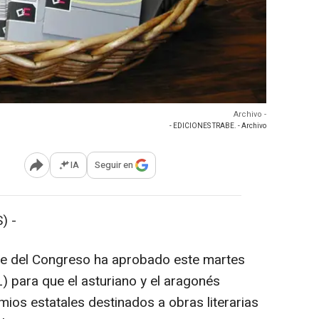
Archivo -
- EDICIONES TRABE. - Archivo
IA
Seguir en
Abrir opciones para compartir
) -
te del Congreso ha aprobado este martes
 para que el asturiano y el aragonés
ios estatales destinados a obras literarias