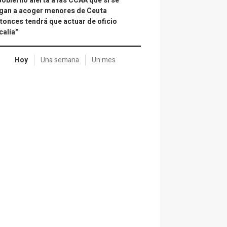
Gobierno alerta a las CCAA que si se
gan a acoger menores de Ceuta
tonces tendrá que actuar de oficio
calía"
Hoy
Una semana
Un mes