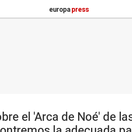
europa
press
re el 'Arca de Noé' de las
ontremos la adecuada par