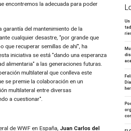
 que encontremos la adecuada para poder
L
Un 
tad
garantía del mantenimiento de la
ri
ante cualquier desastre, "por grande que
o que recuperar semillas de ahí", ha
Mue
sta iniciativa se está "dando una esperanza
dis
aca
d alimentaria" a las generaciones futuras.
eración multilateral que conlleva este
Fel
ue se premie la colaboración en un
Día
he
n multilateral entre diversas
do a cuestionar".
Pod
org
con
neral de WWF en España,
Juan Carlos del