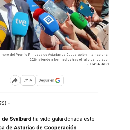
embro del Premio Princesa de Asturias de Cooperación Internacional
2026, atiende a los medios tras el fallo del Jurado.
- EUROPA PRESS
IA
Seguir en
Abrir opciones para compartir
S) -
 de Svalbard
ha sido galardonada este
sa de Asturias de Cooperación