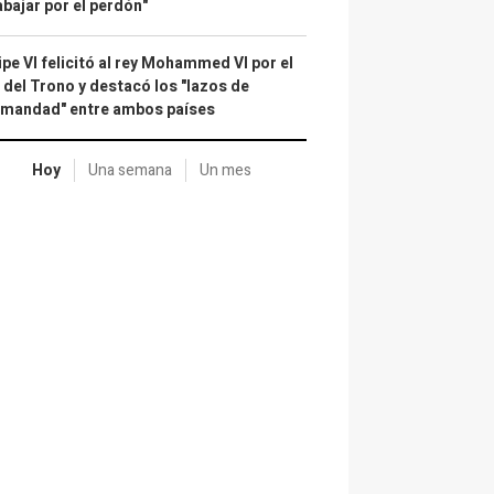
abajar por el perdón"
ipe VI felicitó al rey Mohammed VI por el
 del Trono y destacó los "lazos de
rmandad" entre ambos países
Hoy
Una semana
Un mes