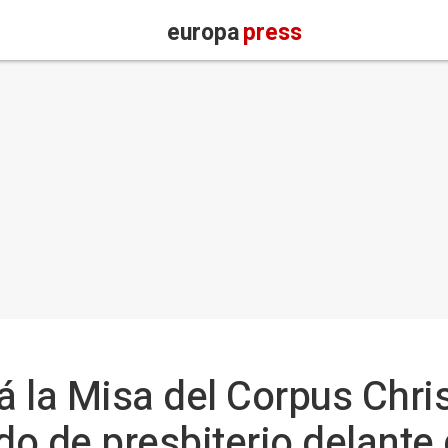
europa
press
á la Misa del Corpus Chris
o de presbiterio delante 