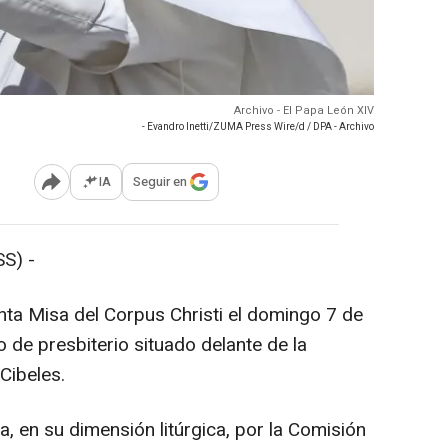
Archivo - El Papa León XIV
- Evandro Inetti/ZUMA Press Wire/d / DPA - Archivo
IA
Seguir en
Abrir opciones para compartir
S) -
nta Misa del Corpus Christi el domingo 7 de
 de presbiterio situado delante de la
Cibeles.
, en su dimensión litúrgica, por la Comisión