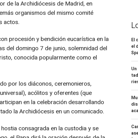
or de la Archidiócesis de Madrid, en
 demás organismos del mismo comité
s actos.
L
con procesión y bendición eucarística en la
El 
el 
ras del domingo 7 de junio, solemnidad del
Spa
risto, conocida popularmente como el
Un 
tad
ri
mado por los diáconos, ceremonieros,
 universal), acólitos y oferentes (que
Mue
participan en la celebración desarrollando
dis
ntado la Archidiócesis en un comunicado.
aca
Can
 hostia consagrada en la custodia y se
ase
ego, el Papa dirá la oración después de la