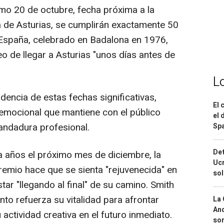
mo 20 de octubre, fecha próxima a la
 de Asturias, se cumplirán exactamente 50
 España, celebrado en Badalona en 1976,
o de llegar a Asturias "unos días antes de
L
cidencia de estas fechas significativas,
El 
y emocional que mantiene con el público
el 
 andadura profesional.
Spa
Det
 años el próximo mes de diciembre, la
Ucr
emio hace que se sienta "rejuvenecida" en
so
tar "llegando al final" de su camino. Smith
to refuerza su vitalidad para afrontar
La 
And
ctividad creativa en el futuro inmediato.
sor