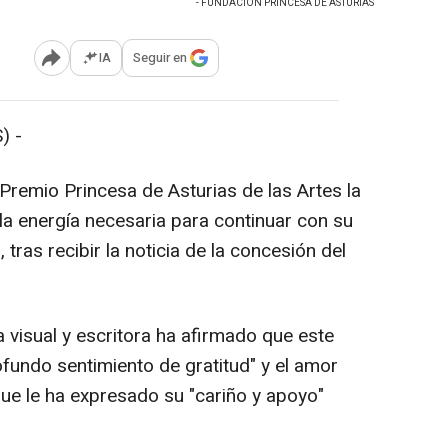
- FUNDACIÓN PRINCESA DE ASTURIAS
IA
Seguir en
Abrir opciones para compartir
) -
Premio Princesa de Asturias de las Artes la
 la energía necesaria para continuar con su
tras recibir la noticia de la concesión del
a visual y escritora ha afirmado que este
fundo sentimiento de gratitud" y el amor
que le ha expresado su "cariño y apoyo"