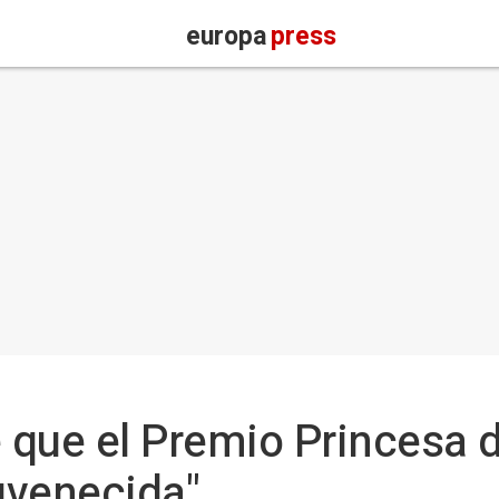
europa
press
e que el Premio Princesa d
juvenecida"