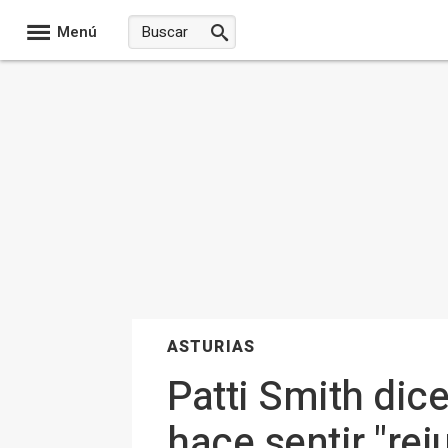
Menú
ASTURIAS
Patti Smith dic
hace sentir "re