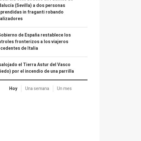
alucía (Sevilla) a dos personas
prendidas in fraganti robando
alizadores
Gobierno de España restablece los
troles fronterizos a los viajeros
cedentes de Italia
alojado el Tierra Astur del Vasco
iedo) por el incendio de una parrilla
Hoy
Una semana
Un mes