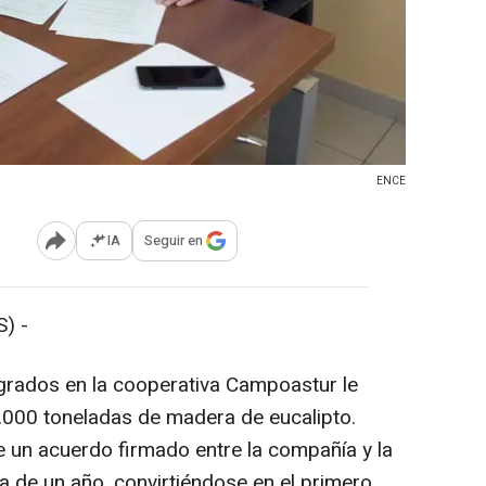
ENCE
IA
Seguir en
Abrir opciones para compartir
) -
grados en la cooperativa Campoastur le
.000 toneladas de madera de eucalipto.
 un acuerdo firmado entre la compañía y la
a de un año, convirtiéndose en el primero