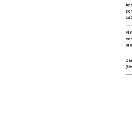
And
sor
cat
El 
con
pro
Des
(Ov