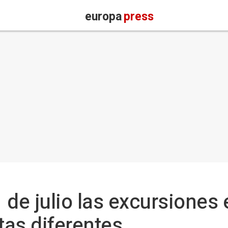
europa
press
1 de julio las excursiones 
tas diferentes