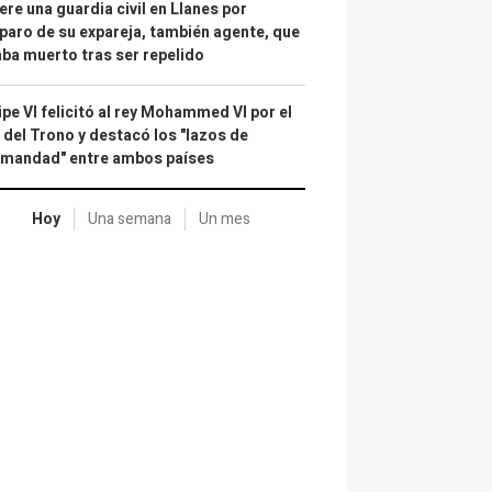
re una guardia civil en Llanes por
paro de su expareja, también agente, que
ba muerto tras ser repelido
ipe VI felicitó al rey Mohammed VI por el
 del Trono y destacó los "lazos de
rmandad" entre ambos países
Hoy
Una semana
Un mes