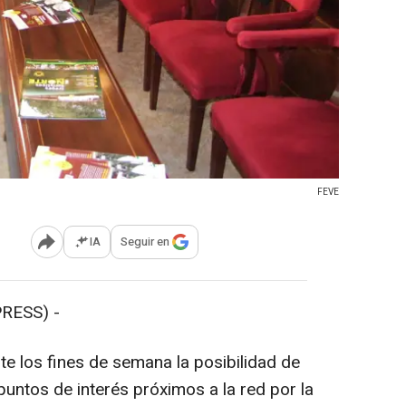
FEVE
IA
Seguir en
Abrir opciones para compartir
RESS) -
e los fines de semana la posibilidad de
puntos de interés próximos a la red por la