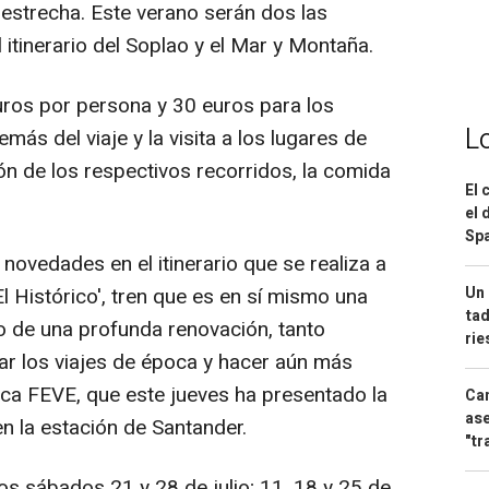
a estrecha. Este verano serán dos las
 itinerario del Soplao y el Mar y Montaña.
euros por persona y 30 euros para los
L
ás del viaje y la visita a los lugares de
ión de los respectivos recorridos, la comida
El 
el 
Spa
novedades en el itinerario que se realiza a
Un 
 Histórico', tren que es en sí mismo una
tad
eto de una profunda renovación, tanto
ri
car los viajes de época y hacer aún más
aca FEVE, que este jueves ha presentado la
Can
ase
n la estación de Santander.
"tr
 los sábados 21 y 28 de julio; 11, 18 y 25 de