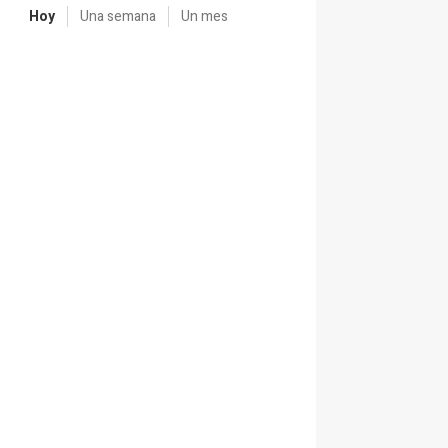
Hoy
Una semana
Un mes