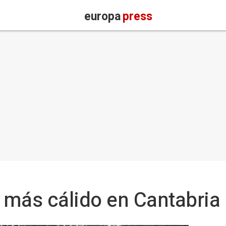
europa
press
l más cálido en Cantabria