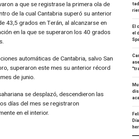
varon a que se registrase la primera ola de
tad
ri
entro de la cual Cantabria superó su anterior
e 43,5 grados en Terán, al alcanzarse en
El 
ación en la que se superaron los 40 grados
el 
Spa
s.
Can
ciones automáticas de Cantabria, salvo San
ase
Ebro, superaron este mes su anterior récord
"tr
mes de junio.
Mue
dis
 sahariana se desplazó, descendieron las
aca
mos días del mes se registraron
ente en el interior.
Fel
Día
he