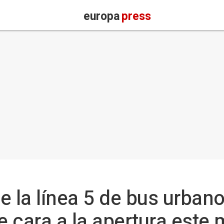
europa
press
e la línea 5 de bus urban
e cara a la apertura este 