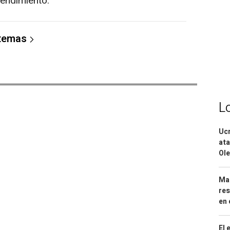
rendimiento.
 temas
L
Ucr
ata
Ole
Mar
res
en 
El 