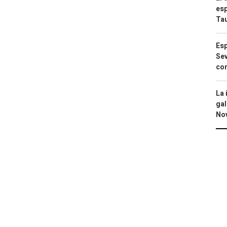
esp
Ta
Esp
Sev
con
La 
gal
No