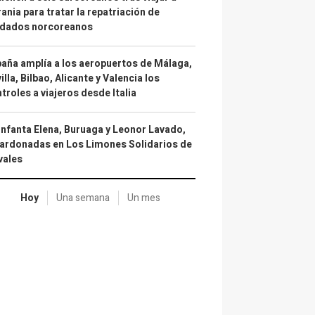
ania para tratar la repatriación de
ldados norcoreanos
aña amplía a los aeropuertos de Málaga,
illa, Bilbao, Alicante y Valencia los
troles a viajeros desde Italia
infanta Elena, Buruaga y Leonor Lavado,
ardonadas en Los Limones Solidarios de
vales
Hoy
Una semana
Un mes