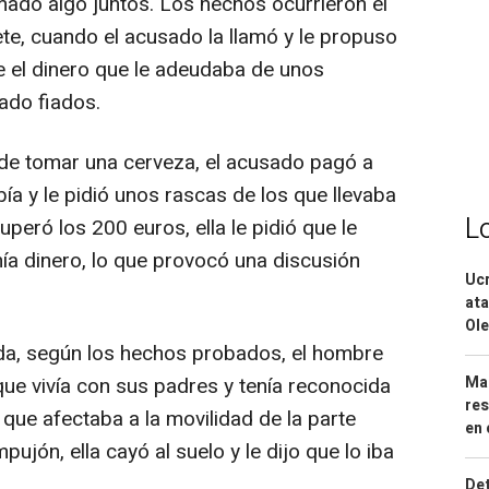
ado algo juntos. Los hechos ocurrieron el
e, cuando el acusado la llamó y le propuso
e el dinero que le adeudaba de unos
ado fiados.
 de tomar una cerveza, el acusado pagó a
ía y le pidió unos rascas de los que llevaba
L
peró los 200 euros, ella le pidió que le
enía dinero, lo que provocó una discusión
Ucr
ata
Ole
da, según los hechos probados, el hombre
Mar
que vivía con sus padres y tenía reconocida
res
 que afectaba a la movilidad de la parte
en 
ujón, ella cayó al suelo y le dijo que lo iba
Det