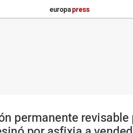
europa
press
ón permanente revisable 
inó por asfixia a vended