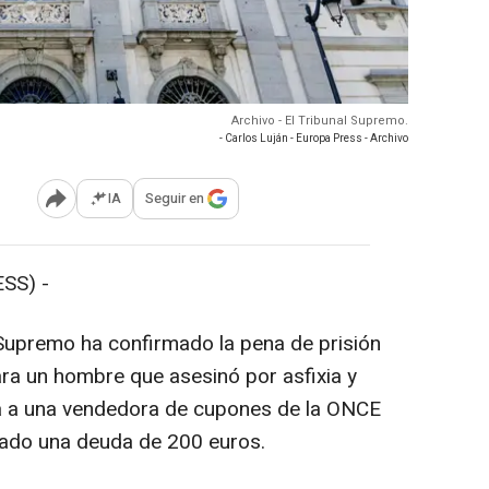
Archivo - El Tribunal Supremo.
- Carlos Luján - Europa Press - Archivo
IA
Seguir en
Abrir opciones para compartir
SS) -
l Supremo ha confirmado la pena de prisión
ra un hombre que asesinó por asfixia y
a a una vendedora de cupones de la ONCE
mado una deuda de 200 euros.