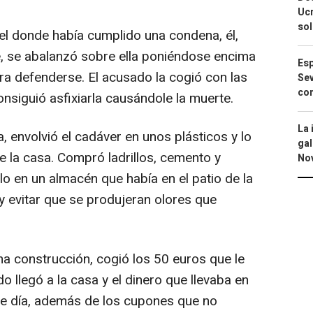
Ucr
so
cel donde había cumplido una condena, él,
, se abalanzó sobre ella poniéndose encima
Esp
ra defenderse. El acusado la cogió con las
Sev
con
nsiguió asfixiarla causándole la muerte.
La 
 envolvió el cadáver en unos plásticos y lo
gal
de la casa. Compró ladrillos, cemento y
No
lo en un almacén que había en el patio de la
 y evitar que se produjeran olores que
ha construcción, cogió los 50 euros que le
 llegó a la casa y el dinero que llevaba en
se día, además de los cupones que no