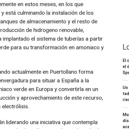
lemente en estos meses, en los que
 y está culminando la instalación de los
tanques de almacenamiento y el resto de
producción de hidrogeno renovable,
 implantado el sistema de tuberías a partir
L
 verde para su transformación en amoniaco y
El 
el 
zando actualmente en Puertollano forma
Spa
nvergadura para situar a España a la
Un 
iaco verde en Europa y convertirla en un
tad
ducción y aprovechamiento de este recurso,
ri
electrólisis.
Mue
dis
n liderando una iniciativa que contempla
aca