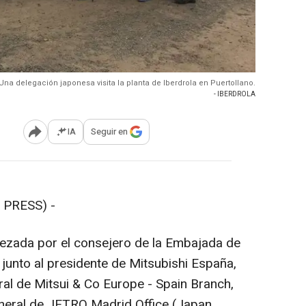
Una delegación japonesa visita la planta de Iberdrola en Puertollano.
- IBERDROLA
IA
Seguir en
Abrir opciones para compartir
 PRESS) -
ezada por el consejero de la Embajada de
junto al presidente de Mitsubishi España,
ral de Mitsui & Co Europe - Spain Branch,
general de JETRO Madrid Office (Japan