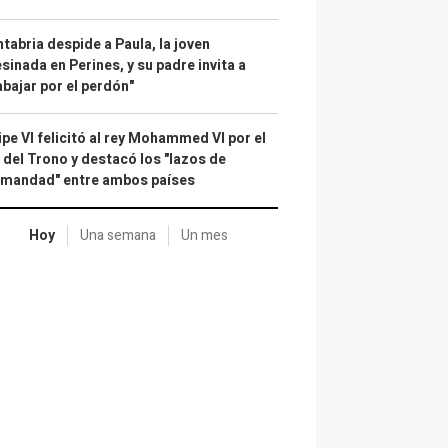
tabria despide a Paula, la joven
sinada en Perines, y su padre invita a
abajar por el perdón"
ipe VI felicitó al rey Mohammed VI por el
 del Trono y destacó los "lazos de
rmandad" entre ambos países
Hoy
Una semana
Un mes