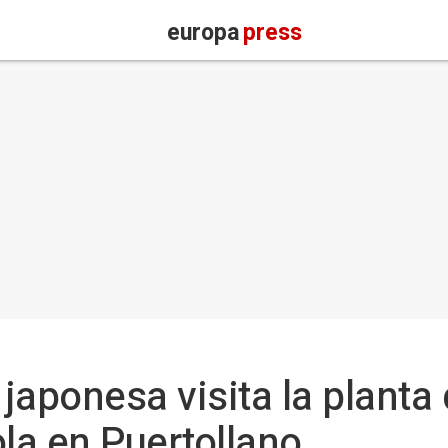
europa
press
japonesa visita la planta
ola en Puertollano