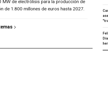
0 MW de electrólisis para la producción de
ón de 1.800 millones de euros hasta 2027.
Can
ase
"tr
 temas
Fel
Día
he