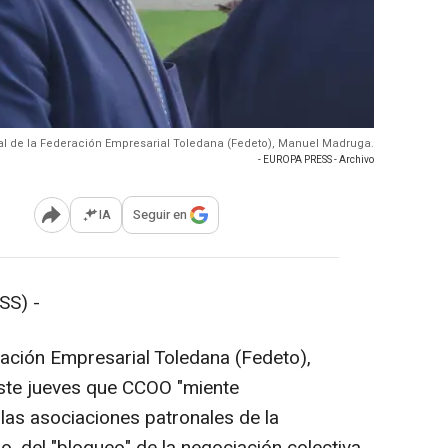
eral de la Federación Empresarial Toledana (Fedeto), Manuel Madruga.
- EUROPA PRESS - Archivo
IA
Seguir en
Abrir opciones para compartir
SS) -
ración Empresarial Toledana (Fedeto),
ste jueves que CCOO "miente
as asociaciones patronales de la
do, del "bloqueo" de la negociación colectiva.