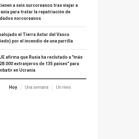
ienen a seis surcoreanos tras viajar a
ania para tratar la repatriación de
ldados norcoreanos
alojado el Tierra Astur del Vasco
iedo) por el incendio de una parrilla
UE afirma que Rusia ha reclutado a "más
28.000 extranjeros de 135 países" para
batir en Ucrania
Hoy
Una semana
Un mes