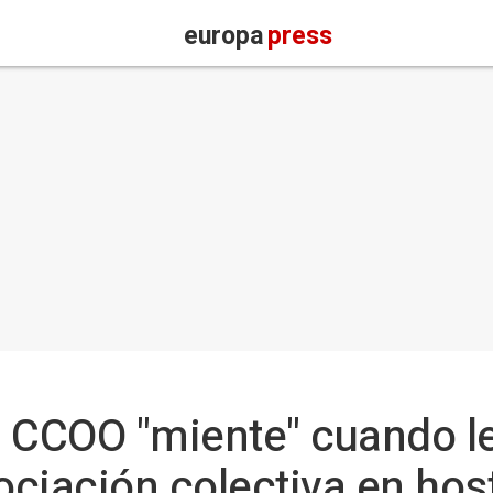
europa
press
 CCOO "miente" cuando l
ciación colectiva en host