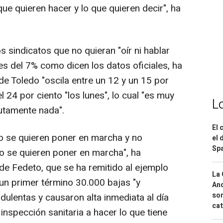
que quieren hacer y lo que quieren decir", ha
s sindicatos que no quieran "oír ni hablar
es del 7% como dicen los datos oficiales, ha
 de Toledo "oscila entre un 12 y un 15 por
el 24 por ciento "los lunes", lo cual "es muy
L
lutamente nada".
El 
o se quieren poner en marcha y no
el 
Spa
o se quieren poner en marcha", ha
de Fedeto, que se ha remitido al ejemplo
La 
 un primer término 30.000 bajas "y
And
sor
dulentas y causaron alta inmediata al día
cat
 inspección sanitaria a hacer lo que tiene