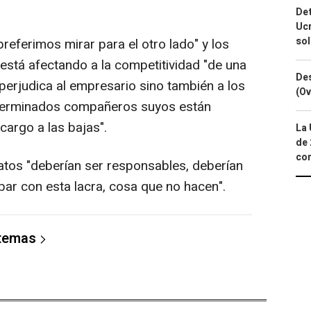
Det
Ucr
so
referimos mirar para el otro lado" y los
 está afectando a la competitividad "de una
Des
perjudica al empresario sino también a los
(Ov
terminados compañeros suyos están
argo a las bajas".
La 
de 
com
icatos "deberían ser responsables, deberían
bar con esta lacra, cosa que no hacen".
 temas