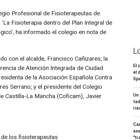
legio Profesional de Fisioterapeutas de
La Fisioterapia dentro del Plan Integral de
gico', ha informado el colegio en nota de
L
do con el alcalde, Francisco Cañizares; la
El 
erencia de Atención Integrada de Ciudad
el 
presidenta de la Asociación Española Contra
Spa
es Serrano; y el presidente del Colegio
Un 
de Castilla-La Mancha (Coficam), Javier
tad
ri
Can
ase
 de los fisioterapeutas
"tr