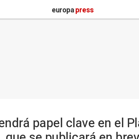
europa
press
tendrá papel clave en el Pl
 que se publicará en bre