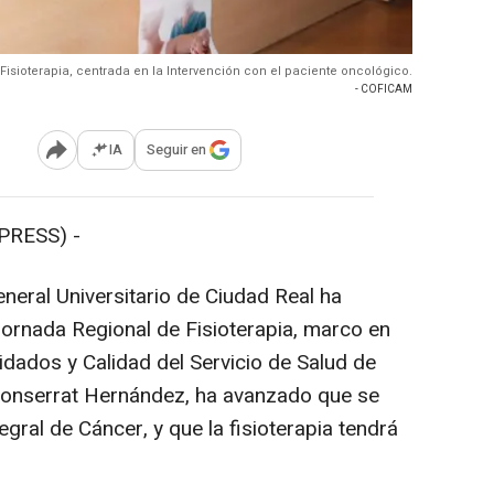
isioterapia, centrada en la Intervención con el paciente oncológico.
- COFICAM
IA
Seguir en
Abrir opciones para compartir
PRESS) -
eneral Universitario de Ciudad Real ha
Jornada Regional de Fisioterapia, marco en
uidados y Calidad del Servicio de Salud de
Monserrat Hernández, ha avanzado que se
tegral de Cáncer, y que la fisioterapia tendrá