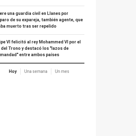
re una guardia civil en Llanes por
paro de su expareja, también agente, que
ba muerto tras ser repelido
ipe VI felicitó al rey Mohammed VI por el
 del Trono y destacó los "lazos de
rmandad" entre ambos países
Hoy
Una semana
Un mes