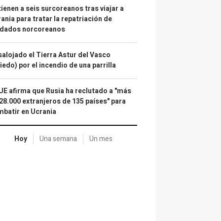
ienen a seis surcoreanos tras viajar a
ania para tratar la repatriación de
ldados norcoreanos
alojado el Tierra Astur del Vasco
iedo) por el incendio de una parrilla
UE afirma que Rusia ha reclutado a "más
28.000 extranjeros de 135 países" para
batir en Ucrania
Hoy
Una semana
Un mes