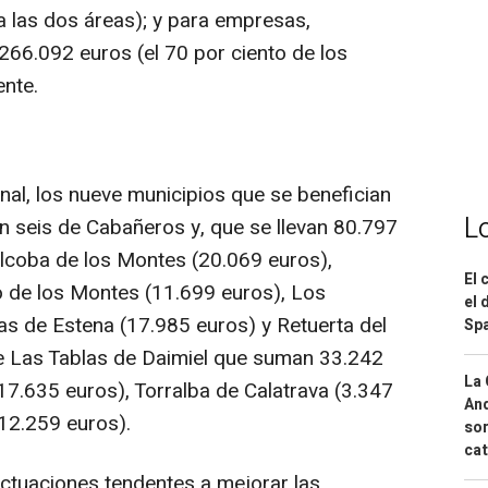
a las dos áreas); y para empresas,
266.092 euros (el 70 por ciento de los
nte.
nal, los nueve municipios que se benefician
L
n seis de Cabañeros y, que se llevan 80.797
 Alcoba de los Montes (20.069 euros),
El 
o de los Montes (11.699 euros), Los
el 
as de Estena (17.985 euros) y Retuerta del
Spa
de Las Tablas de Daimiel que suman 33.242
La 
(17.635 euros), Torralba de Calatrava (3.347
And
(12.259 euros).
sor
cat
actuaciones tendentes a mejorar las