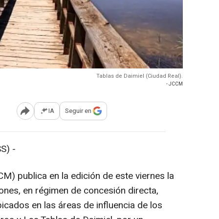
Tablas de Daimiel (Ciudad Real).
- JCCM
IA
Seguir en
Abrir opciones para compartir
S) -
OCM) publica en la edición de este viernes la
ones, en régimen de concesión directa,
icados en las áreas de influencia de los