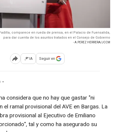
 Padilla, comparece en rueda de prensa, en el Palacio de Fuensalida,
para dar cuenta de los asuntos tratados en el Consejo de Gobierno
- A.PEREZ HERRERA/JCCM
IA
Seguir en
Abrir opciones para compartir
 -
ha considera que no hay que gastar "ni
en el ramal provisional del AVE en Bargas. La
bra provisional al Ejecutivo de Emiliano
orcionado", tal y como ha asegurado su