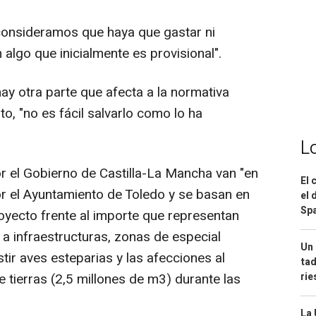
 consideramos que haya que gastar ni
 algo que inicialmente es provisional".
ay otra parte que afecta a la normativa
o, "no es fácil salvarlo como lo ha
L
 el Gobierno de Castilla-La Mancha van "en
El 
or el Ayuntamiento de Toledo y se basan en
el 
Spa
royecto frente al importe que representan
 a infraestructuras, zonas de especial
Un 
ir aves esteparias y las afecciones al
tad
ri
e tierras (2,5 millones de m3) durante las
La 