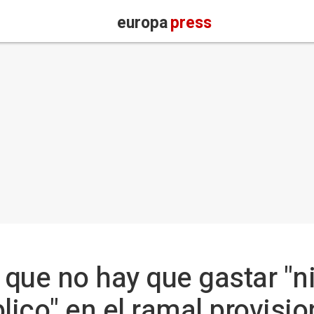
europa
press
que no hay que gastar "ni
lico" en el ramal provisio