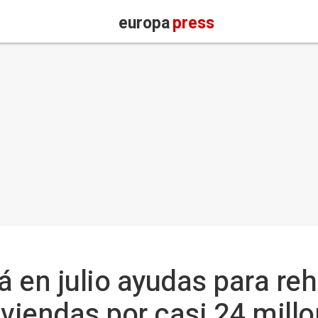
europa
press
 en julio ayudas para reh
iviendas por casi 24 mill