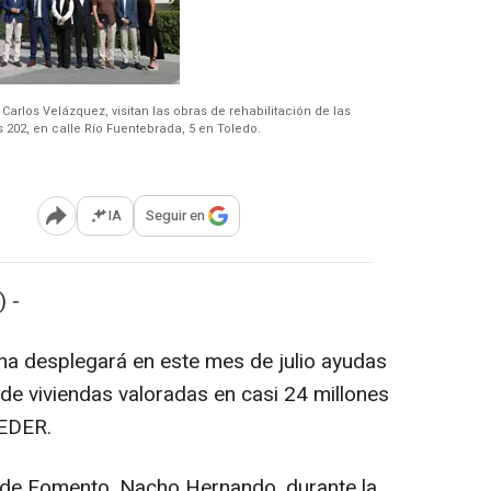
arlos Velázquez, visitan las obras de rehabilitación de las
202, en calle Río Fuentebrada, 5 en Toledo.
IA
Seguir en
Abrir opciones para compartir
 -
ha desplegará en este mes de julio ayudas
a de viviendas valoradas en casi 24 millones
FEDER.
o de Fomento, Nacho Hernando, durante la