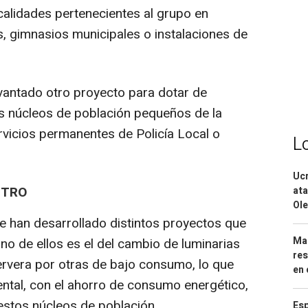
ocalidades pertenecientes al grupo en
, gimnasios municipales o instalaciones de
vantado otro proyecto para dotar de
s núcleos de población pequeños de la
vicios permanentes de Policía Local o
L
Ucr
NTRO
ata
Ole
han desarrollado distintos proyectos que
Mar
Uno de ellos es el del cambio de luminarias
res
rvera por otras de bajo consumo, lo que
en 
ental, con el ahorro de consumo energético,
stos núcleos de población.
Esp