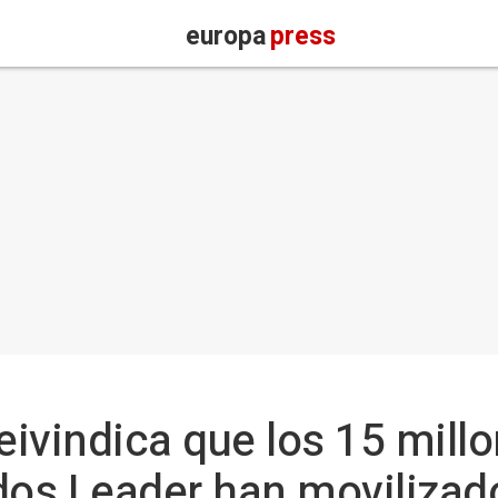
europa
press
ivindica que los 15 mill
dos Leader han movilizad