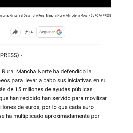
 Asociación para el Desarrollo Rural Mancha Norte, Almudena Moya. - EUROPA PRESS
IA
Seguir en
Abrir opciones para compartir
PRESS) -
o Rural Mancha Norte ha defendido la
os para llevar a cabo sus iniciativas en su
s de 15 millones de ayudas públicas
ue han recibido han servido para movilizar
illones de euros, por lo que cada euro
 se ha multiplicado aproximadamente por