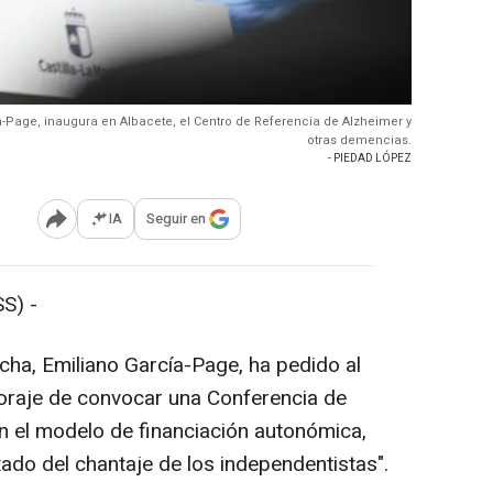
a-Page, inaugura en Albacete, el Centro de Referencia de Alzheimer y
otras demencias.
- PIEDAD LÓPEZ
IA
Seguir en
Abrir opciones para compartir
S) -
cha, Emiliano García-Page, ha pedido al
coraje de convocar una Conferencia de
n el modelo de financiación autonómica,
tado del chantaje de los independentistas".