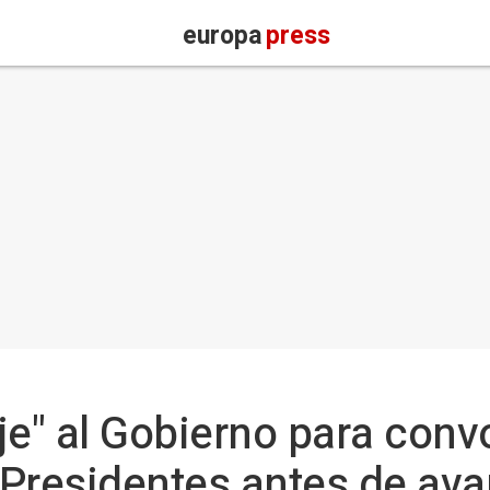
europa
press
je" al Gobierno para conv
Presidentes antes de ava