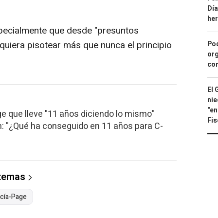
Día
he
specialmente que desde "presuntos
quiera pisotear más que nunca el principio
Pod
org
con
El 
nie
"en
e que lleve "11 años diciendo lo mismo"
Fis
n: "¿Qué ha conseguido en 11 años para C-
 temas
rcía-Page