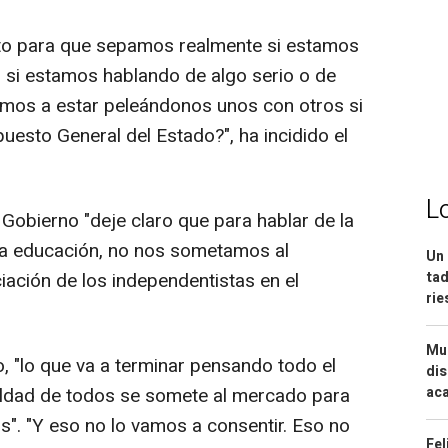
to para que sepamos realmente si estamos
 si estamos hablando de algo serio o de
vamos a estar peleándonos unos con otros si
puesto General del Estado?", ha incidido el
L
 Gobierno "deje claro que para hablar de la
e la educación, no nos sometamos al
Un 
tad
iación de los independentistas en el
ri
Mue
o, "lo que va a terminar pensando todo el
dis
aca
ldad de todos se somete al mercado para
s". "Y eso no lo vamos a consentir. Eso no
Fel