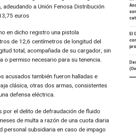
And
a, adeudando a Unión Fenosa Distribución
sor
13,75 euros
cat
ino en dicho registro una pistola
El 
con
tros de 12,6 centímetros de longitud del
pro
gitud total, acompañada de su cargador, sin
ia o permiso necesario para su tenencia.
Des
(Ov
 los acusados también fueron halladas e
aja clásica, otras dos armas, consistentes
una defensa eléctrica.
por el delito de defraudación de fluido
 meses de multa a razón de una cuota diaria
d personal subsidiaria en caso de impago