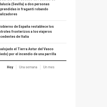
alucía (Sevilla) a dos personas
prendidas in fraganti robando
alizadores
Gobierno de España restablece los
troles fronterizos a los viajeros
cedentes de Italia
alojado el Tierra Astur del Vasco
iedo) por el incendio de una parrilla
Hoy
Una semana
Un mes