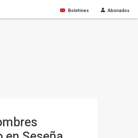
Boletines
Abonados
hombres
o en Seseña