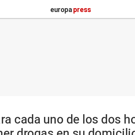
europa
press
ara cada uno de los dos 
er drogas en su domicili