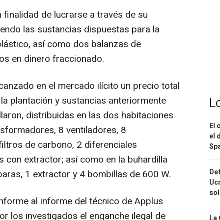
finalidad de lucrarse a través de su
iendo las sustancias dispuestas para la
plástico, así como dos balanzas de
ros en dinero fraccionado.
canzado en el mercado ilícito un precio total
a plantación y sustancias anteriormente
L
laron, distribuidas en las dos habitaciones
El 
nsformadores, 8 ventiladores, 8
el 
iltros de carbono, 2 diferenciales
Spa
 con extractor; así como en la buhardilla
Det
paras, 1 extractor y 4 bombillas de 600 W.
Ucr
so
onforme al informe del técnico de Applus
por los investigados el enganche ilegal de
La 