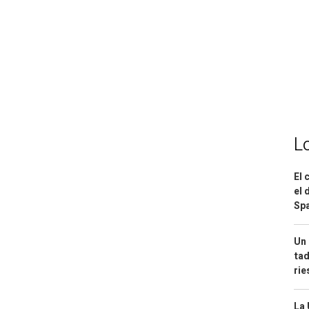
L
El 
el 
Spa
Un 
tad
ri
La 