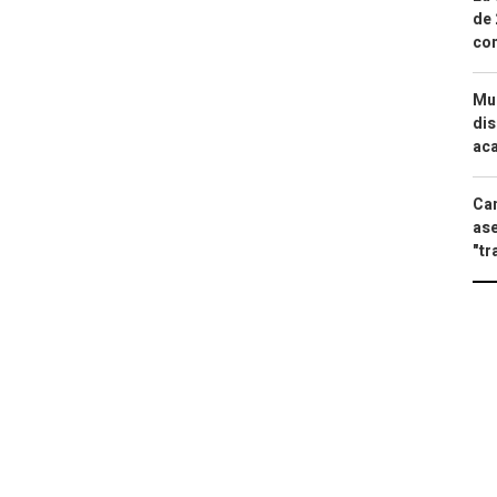
de 
com
Mue
dis
aca
Can
ase
"tr