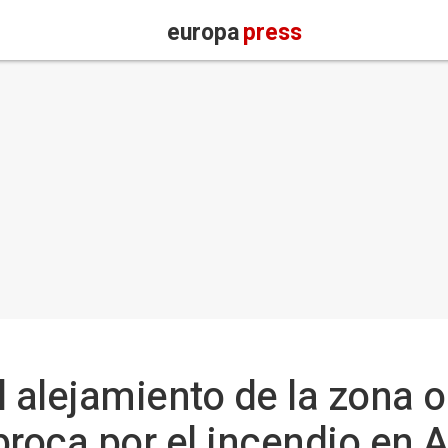
europa
press
alejamiento de la zona o
roca por el incendio en