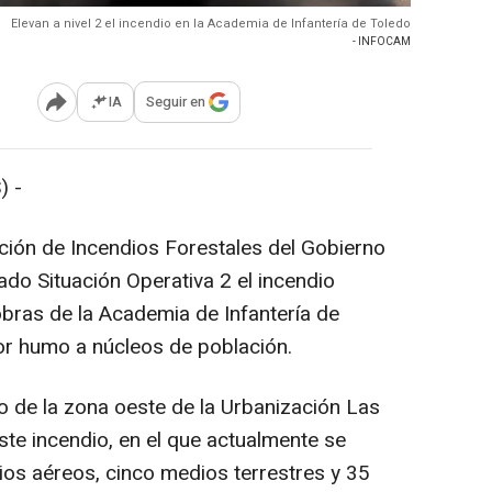
Elevan a nivel 2 el incendio en la Academia de Infantería de Toledo
- INFOCAM
IA
Seguir en
Abrir opciones para compartir
) -
nción de Incendios Forestales del Gobierno
ado Situación Operativa 2 el incendio
bras de la Academia de Infantería de
or humo a núcleos de población.
o de la zona oeste de la Urbanización Las
te incendio, en el que actualmente se
os aéreos, cinco medios terrestres y 35