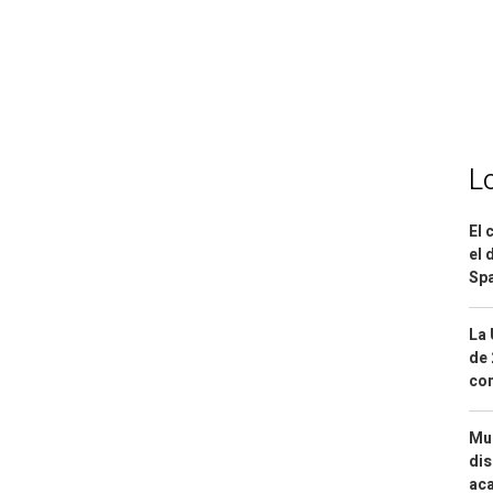
L
El 
el 
Spa
La 
de 
com
Mue
dis
aca