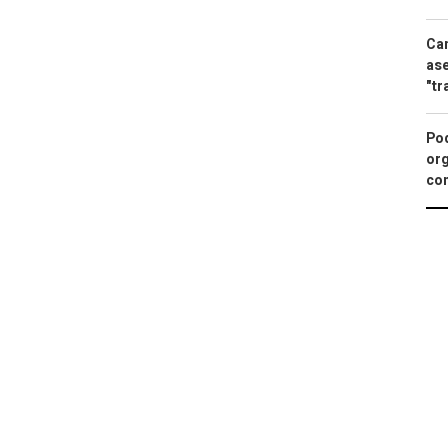
Can
ase
"tr
Pod
org
con