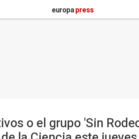
europa
press
tivos o el grupo 'Sin Rode
 de la Ciencia este jueves