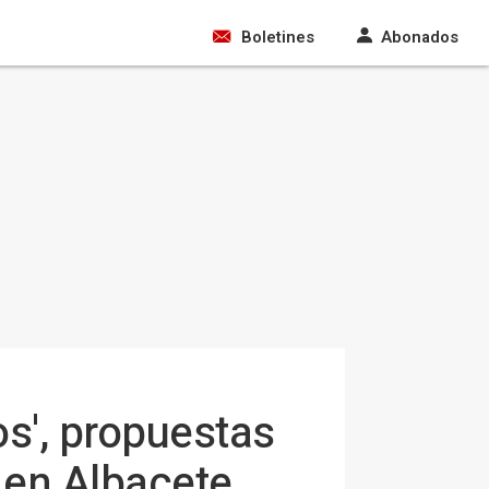
Boletines
Abonados
os', propuestas
 en Albacete