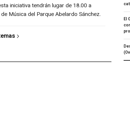
cat
esta iniciativa tendrán lugar de 18.00 a
e de Música del Parque Abelardo Sánchez.
El 
con
pro
 temas
Des
(Ov