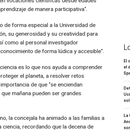
en vocaciones científicas desde edades
rendizaje de manera participativa".
 de forma especial a la Universidad de
ón, su generosidad y su creatividad para
sí como al personal investigador
L
 conocimiento de forma lúdica y accesible".
El 
 ciencia es lo que nos ayuda a comprender
el 
Spa
roteger el planeta, a resolver retos
a importancia de que "se enciendan
Det
d que mañana pueden ser grandes
Ucr
so
La 
o, la concejala ha animado a las familias a
And
a ciencia, recordando que la decena de
sor