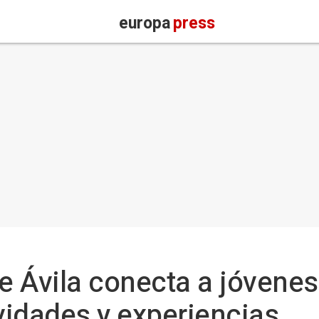
europa
press
e Ávila conecta a jóvene
ividades y experiencias