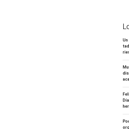
L
Un 
tad
ri
Mue
dis
aca
Fel
Día
he
Pod
org