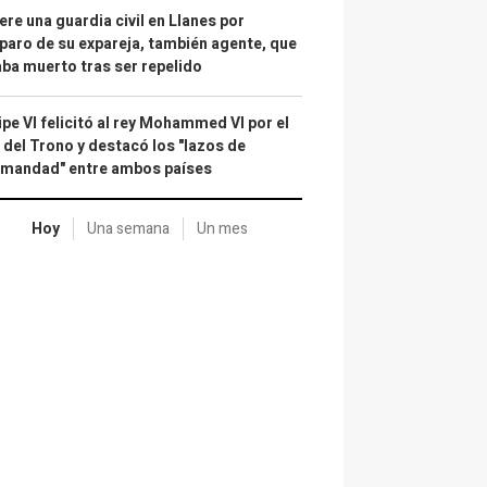
re una guardia civil en Llanes por
paro de su expareja, también agente, que
ba muerto tras ser repelido
ipe VI felicitó al rey Mohammed VI por el
 del Trono y destacó los "lazos de
rmandad" entre ambos países
Hoy
Una semana
Un mes