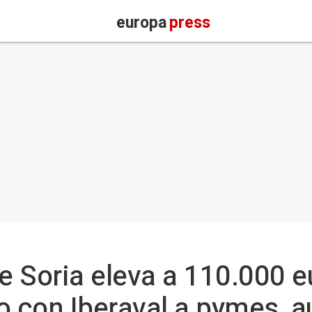
europa
press
 Soria eleva a 110.000 eu
o con Iberaval a pymes, 