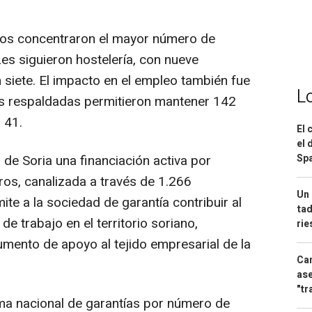
cios concentraron el mayor número de
es siguieron hostelería, con nueve
 siete. El impacto en el empleo también fue
L
es respaldadas permitieron mantener 142
 41.
El 
el 
Spa
 de Soria una financiación activa por
ros, canalizada a través de 1.266
Un 
ite a la sociedad de garantía contribuir al
tad
e trabajo en el territorio soriano,
ri
mento de apoyo al tejido empresarial de la
Can
ase
"tr
ema nacional de garantías por número de