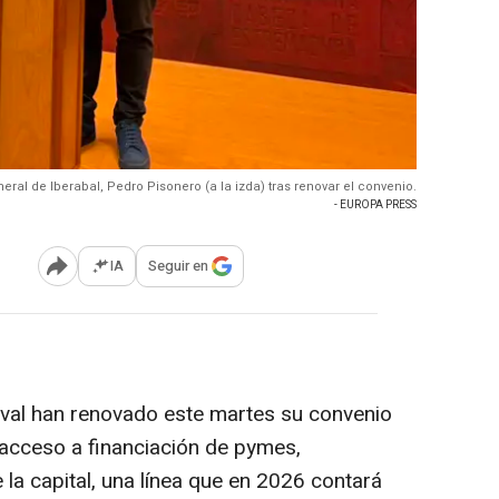
eneral de Iberabal, Pedro Pisonero (a la izda) tras renovar el convenio.
- EUROPA PRESS
IA
Seguir en
Abrir opciones para compartir
aval han renovado este martes su convenio
l acceso a financiación de pymes,
a capital, una línea que en 2026 contará