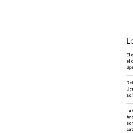
L
El 
el 
Spa
Det
Ucr
so
La 
And
sor
cat