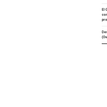
El 
con
pro
Des
(Ov