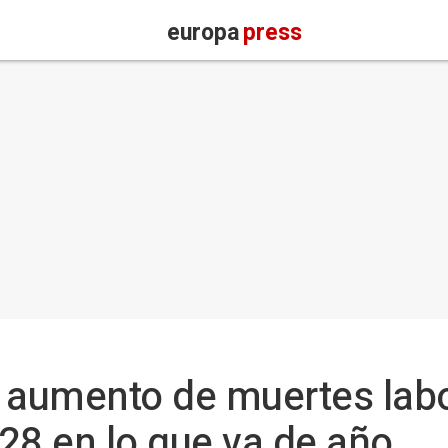
europa
press
 aumento de muertes lab
 28 en lo que va de año