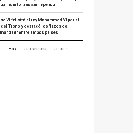
ba muerto tras ser repelido
ipe VI felicitó al rey Mohammed VI por el
 del Trono y destacó los "lazos de
rmandad" entre ambos países
Hoy
Una semana
Un mes