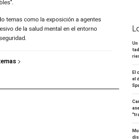
bles".
o temas como la exposición a agentes
L
esivo de la salud mental en el entorno
 seguridad.
Un 
tad
ri
 temas
El 
el 
Spa
Can
ase
"tr
Mue
dis