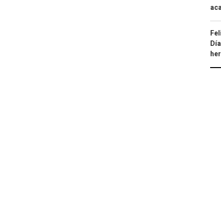
aca
Fel
Día
he