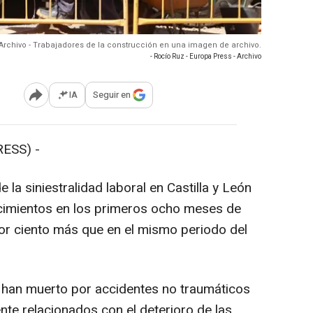
Archivo - Trabajadores de la construcción en una imagen de archivo.
- Rocío Ruz - Europa Press - Archivo
IA
Seguir en
Abrir opciones para compartir
ESS) -
la siniestralidad laboral en Castilla y León
ecimientos en los primeros ocho meses de
or ciento más que en el mismo periodo del
 han muerto por accidentes no traumáticos
nte relacionados con el deterioro de las