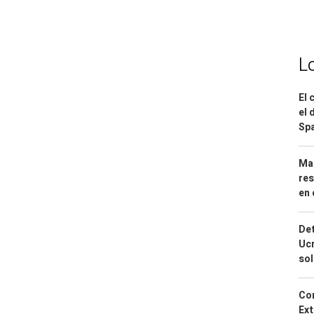
L
El 
el 
Spa
Mar
res
en 
Det
Ucr
so
Cor
Ext