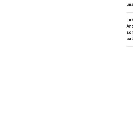
una
La 
And
sor
cat