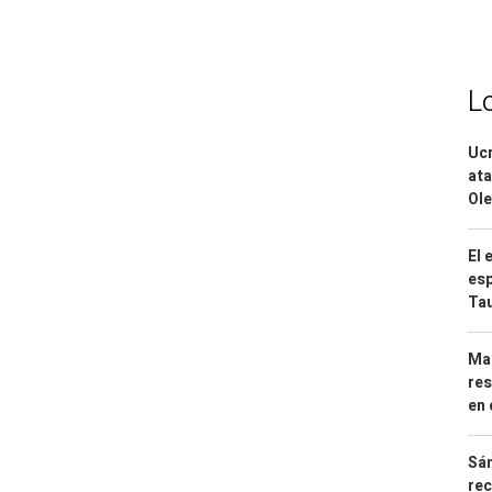
L
Ucr
ata
Ole
El 
esp
Ta
Mar
res
en 
Sán
rec