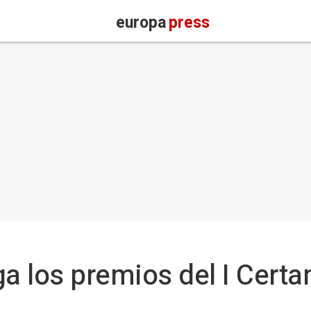
europa
press
 los premios del I Certa