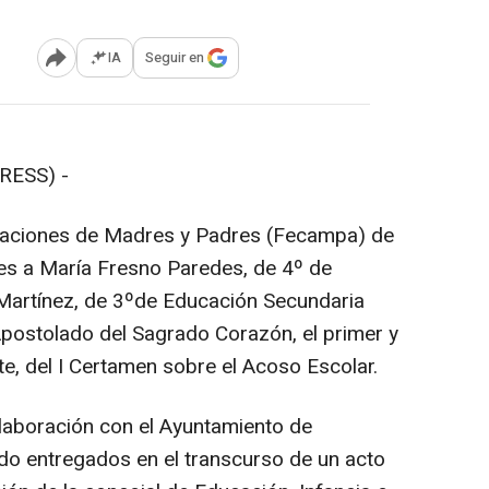
IA
Seguir en
Abrir opciones para compartir
RESS) -
iaciones de Madres y Padres (Fecampa) de
nes a María Fresno Paredes, de 4º de
 Martínez, de 3ºde Educación Secundaria
Apostolado del Sagrado Corazón, el primer y
, del I Certamen sobre el Acoso Escolar.
aboración con el Ayuntamiento de
ido entregados en el transcurso de un acto