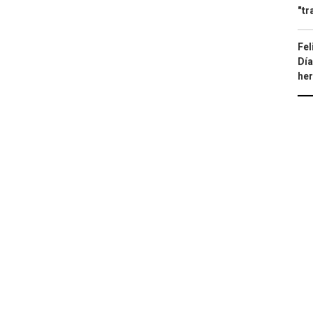
"tr
Fel
Día
he