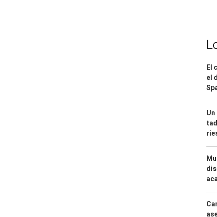
L
El 
el 
Spa
Un 
tad
ri
Mue
dis
aca
Can
ase