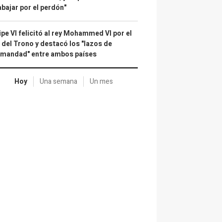
abajar por el perdón"
ipe VI felicitó al rey Mohammed VI por el
 del Trono y destacó los "lazos de
rmandad" entre ambos países
Hoy
Una semana
Un mes