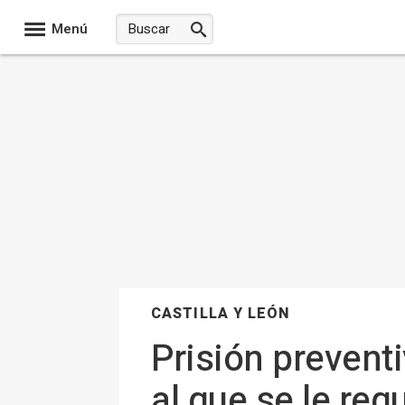
Menú
CASTILLA Y LEÓN
Prisión prevent
al que se le req