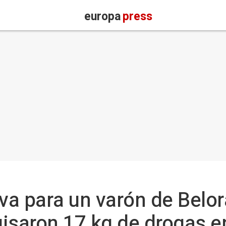
europa
press
iva para un varón de Belo
uisaron 17 kg de drogas e