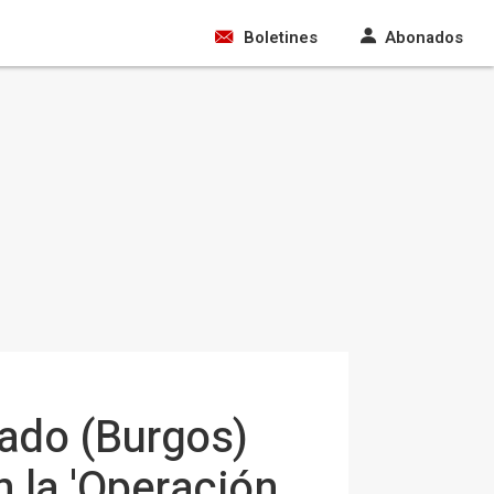
Boletines
Abonados
rado (Burgos)
n la 'Operación