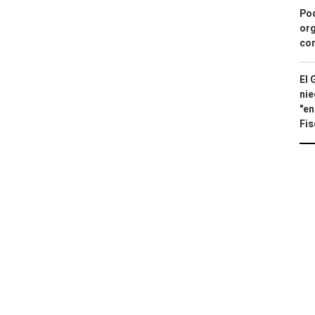
Pod
org
con
El 
nie
"en
Fis