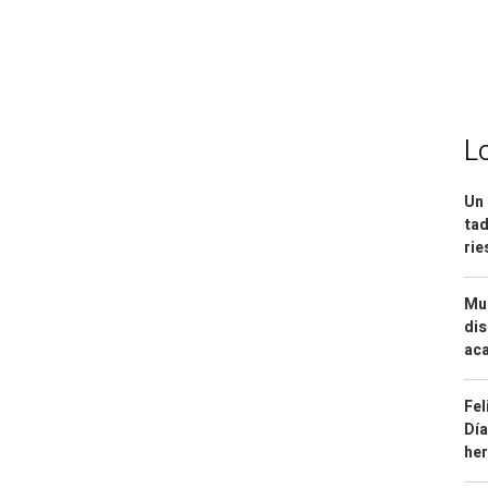
L
Un 
tad
ri
Mue
dis
aca
Fel
Día
he