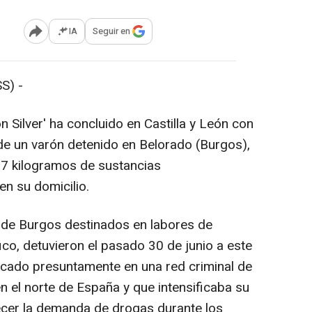
IA
Seguir en
Abrir opciones para compartir
S) -
 Silver' ha concluido en Castilla y León con
 de un varón detenido en Belorado (Burgos),
17 kilogramos de sustancias
en su domicilio.
 de Burgos destinados en labores de
fico, detuvieron el pasado 30 de junio a este
icado presuntamente en una red criminal de
n el norte de España y que intensificaba su
ecer la demanda de drogas durante los