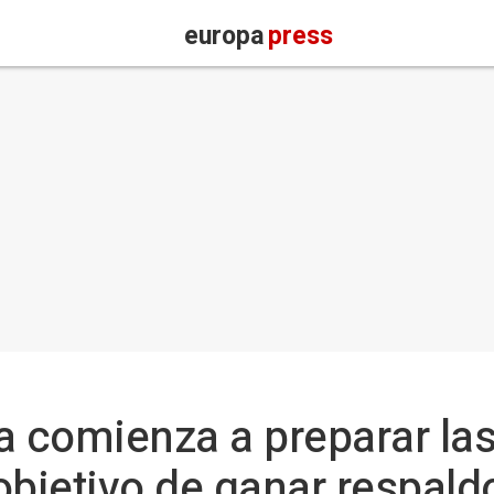
europa
press
a comienza a preparar la
objetivo de ganar respald