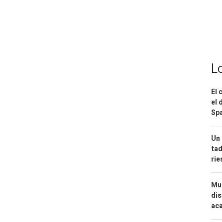
L
El 
el 
Spa
Un 
tad
ri
Mue
dis
aca