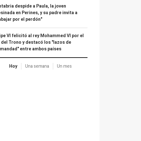
tabria despide a Paula, la joven
sinada en Perines, y su padre invita a
abajar por el perdón"
ipe VI felicitó al rey Mohammed VI por el
 del Trono y destacó los "lazos de
rmandad" entre ambos países
Hoy
Una semana
Un mes