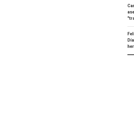
Can
ase
"tr
Fel
Día
he