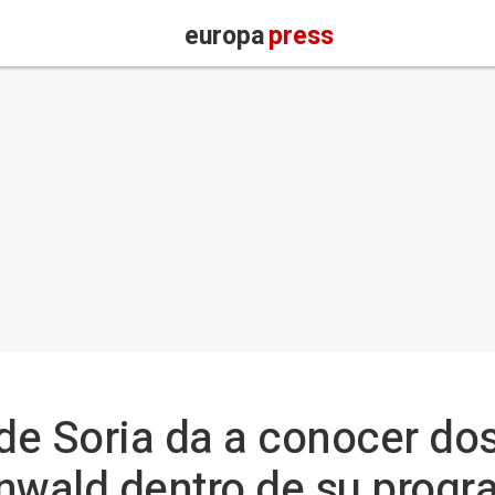
europa
press
de Soria da a conocer do
nwald dentro de su prog