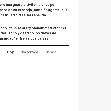
re una guardia civil en Llanes por
paro de su expareja, también agente, que
ba muerto tras ser repelido
ipe VI felicitó al rey Mohammed VI por el
 del Trono y destacó los "lazos de
rmandad" entre ambos países
Hoy
Una semana
Un mes