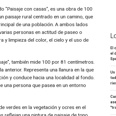
ado "Paisaje con casas", es una obra de 100
un paisaje rural centrado en un camino, que
principal de una población. A ambos lados
varias personas en actitud de paseo o
L
 y limpieza del color, el cielo y el uso de
El 
el 
Spa
isaje", también mide 100 por 81 centímetros.
 anterior. Representa una llanura en la que
Un 
ción y conduce hacia una localidad al fondo.
tad
ri
ce una persona que pasea en un entorno
Can
ase
 de verdes en la vegetación y ocres en el
"tr
s reflejan una pintura de paisaje de tono