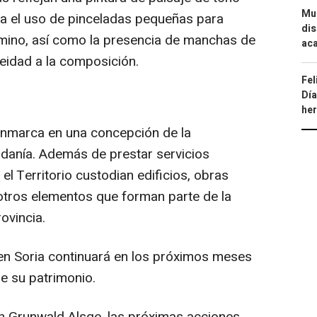
Mue
ca el uso de pinceladas pequeñas para
dis
amino, así como la presencia de manchas de
aca
eidad a la composición.
Fel
Día
he
enmarca en una concepción de la
adanía. Además de prestar servicios
el Territorio custodian edificios, obras
y otros elementos que forman parte de la
ovincia.
en Soria continuará en los próximos meses
e su patrimonio.
n Grunwald Alsge, las próximas acciones