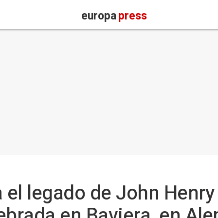
europa
press
 el legado de John Henr
ebrada en Baviera, en Al