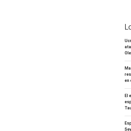
L
Ucr
ata
Ole
Mar
res
en 
El 
esp
Ta
Esp
Sev