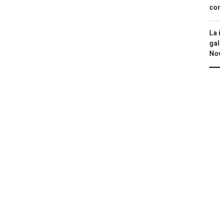
con
La 
gal
No