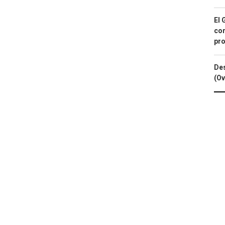
El 
con
pro
Des
(Ov