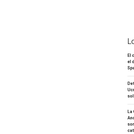
L
El 
el 
Spa
Det
Ucr
so
La 
And
sor
cat