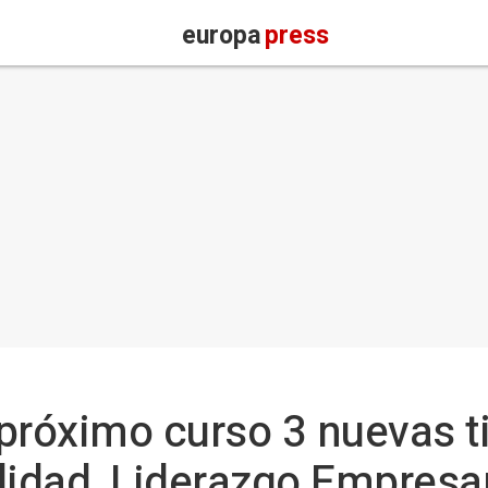
europa
press
próximo curso 3 nuevas t
lidad, Liderazgo Empresar